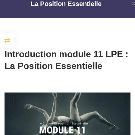
La Position Essentielle
Introduction
Home
Cours
LPE
La Position Essentielle
Bienvenue
Introduction module 11 LPE :
La Position Essentielle
La Position Essentielle
Module 1 LPE : découverte de la
méthode
Accueil
Courses
LPE
La Position Essentielle
Introduction
module 1 LPE :
découverte de
la méthode
Une approche
holistique de