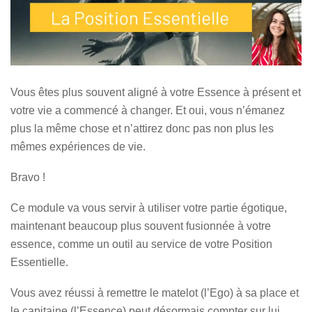
l’être humain
Introduction à l’Essence
La Position Essentielle, une philosophie et une méthode pour
transformer vos vies. Par une approche holistique, Aurélie
La métaphore du fauteuil
Vous êtes plus souvent aligné à votre Essence à présent et
Aspert vous aide à donner du sens à vos choix et renouer avec
votre vie a commencé à changer. Et oui, vous n’émanez
votre Essence.
Pause introspective
plus la même chose et n’attirez donc pas non plus les
mêmes expériences de vie.
Plan du site
Conclusion
Bravo !
Accueil
Fiche glossaire
Ce module va vous servir à utiliser votre partie égotique,
Méthode
maintenant beaucoup plus souvent fusionnée à votre
Qui suis-je
Exercice
essence, comme un outil au service de votre Position
Essentielle.
Blog
Bonus : Revivez le module
Contact
1 en audio !
Vous avez réussi à remettre le matelot (l’Ego) à sa place et
le capitaine (l’Essence) peut désormais compter sur lui