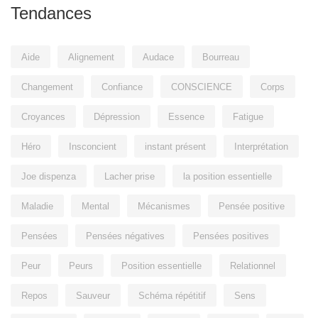
Tendances
Aide
Alignement
Audace
Bourreau
Changement
Confiance
CONSCIENCE
Corps
Croyances
Dépression
Essence
Fatigue
Héro
Insconcient
instant présent
Interprétation
Joe dispenza
Lacher prise
la position essentielle
Maladie
Mental
Mécanismes
Pensée positive
Pensées
Pensées négatives
Pensées positives
Peur
Peurs
Position essentielle
Relationnel
Repos
Sauveur
Schéma répétitif
Sens