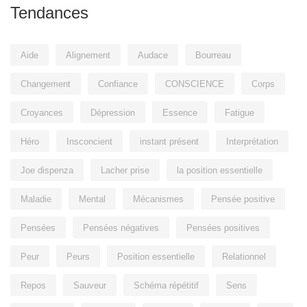
Tendances
Aide
Alignement
Audace
Bourreau
Changement
Confiance
CONSCIENCE
Corps
Croyances
Dépression
Essence
Fatigue
Héro
Insconcient
instant présent
Interprétation
Joe dispenza
Lacher prise
la position essentielle
Maladie
Mental
Mécanismes
Pensée positive
Pensées
Pensées négatives
Pensées positives
Peur
Peurs
Position essentielle
Relationnel
Repos
Sauveur
Schéma répétitif
Sens